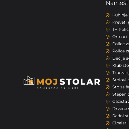
Namešta
Kuhinje
Kreveti 
TV Polic
Ormari
Police z
Police z
Dečije 
Klub sto
Trpezarij
Stolovi 
Sto za 
Stepeni
Gazišta 
Drvene 
Radni st
Cipelari