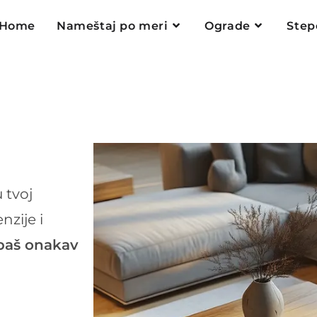
Home
Nameštaj po meri
Ograde
Step
 tvoj
zije i
 baš onakav