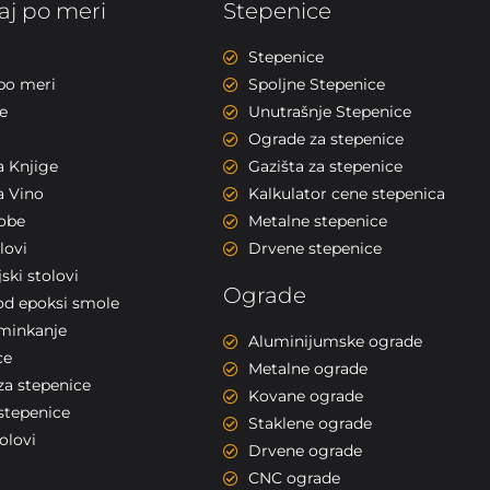
j po meri
Stepenice
Stepenice
po meri
Spoljne Stepenice
e
Unutrašnje Stepenice
Ograde za stepenice
a Knjige
Gazišta za stepenice
a Vino
Kalkulator cene stepenica
sobe
Metalne stepenice
lovi
Drvene stepenice
ski stolovi
Ograde
od epoksi smole
šminkanje
Aluminijumske ograde
ce
Metalne ograde
za stepenice
Kovane ograde
stepenice
Staklene ograde
olovi
Drvene ograde
CNC ograde