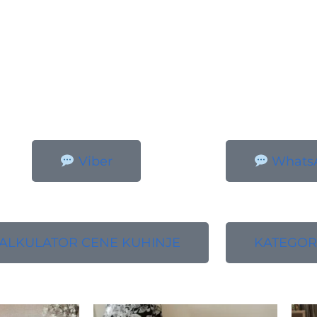
Viber
Whats
ALKULATOR CENE KUHINJE
KATEGOR