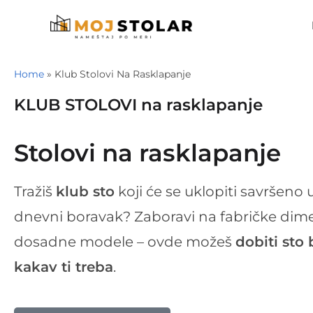
Home
»
Klub Stolovi Na Rasklapanje
KLUB STOLOVI na rasklapanje
Stolovi na rasklapanje
Tražiš
klub sto
koji će se uklopiti savršeno u
dnevni boravak? Zaboravi na fabričke dimen
dosadne modele – ovde možeš
dobiti sto
kakav ti treba
.