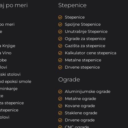
j po meri
Stepenice
Stepenice
po meri
Spoljne Stepenice
e
Unutrašnje Stepenice
Ograde za stepenice
a Knjige
Gazišta za stepenice
a Vino
Kalkulator cene stepenica
sobe
Metalne stepenice
lovi
Drvene stepenice
ski stolovi
Ograde
od epoksi smole
šminkanje
Aluminijumske ograde
ce
Metalne ograde
za stepenice
Kovane ograde
stepenice
Staklene ograde
olovi
Drvene ograde
CNC ograde