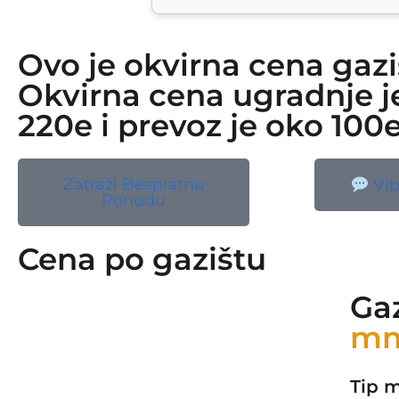
Ovo je okvirna cena gazi
Okvirna cena ugradnje je
220e i prevoz je oko 100e 
Zatraži Besplatnu
Vib
Ponudu
Cena po gazištu
Ga
m
Tip m