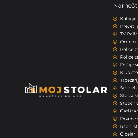
Namešta
Kuhinje
Kreveti 
TV Polic
Ormari
Police z
Police z
Dečije 
Klub sto
Trpezarij
Stolovi 
Sto za 
Stepeni
Gazišta 
Drvene 
Radni st
Cipelari