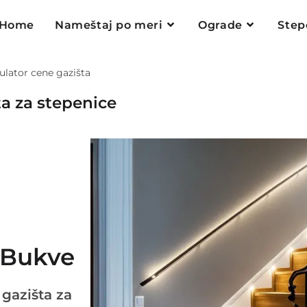
Home
Nameštaj po meri
Ograde
Step
ulator cene gazišta
a za stepenice
i Bukve
gazišta za