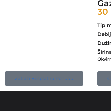
Ga
30 
Tip m
Deblj
Dužin
Širin
Okvir
Zatraži Besplatnu Ponudu
G