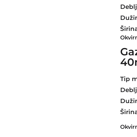
Deblj
Dužin
Širin
Okvir
Ga
4
Tip m
Deblj
Dužin
Širin
Okvir