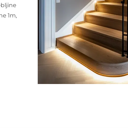
bljine
ine 1m,