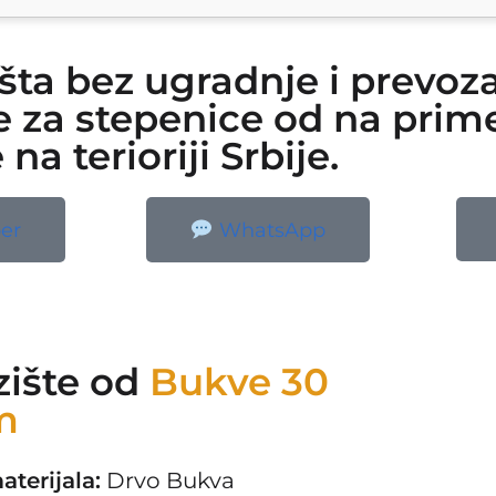
šta bez ugradnje i prevoza
 za stepenice od na prime
na terioriji Srbije.
er
WhatsApp
zište od
Bukve 30
m
aterijala:
Drvo Bukva