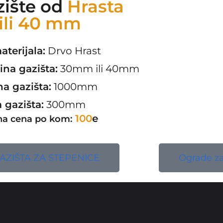
zište od
Hrasta
ili 40 mm
aterijala:
Drvo Hrast
ina gazišta:
30mm ili 40mm
a gazišta:
1000mm
a gazišta:
300mm
100
e
na cena po kom:
AZIŠTA ZA STEPENICE
Ograde za