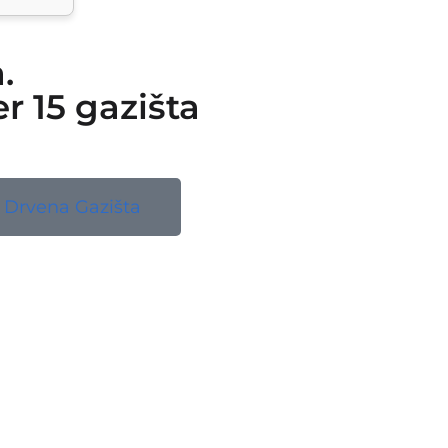
.
r 15 gazišta
Drvena Gazišta