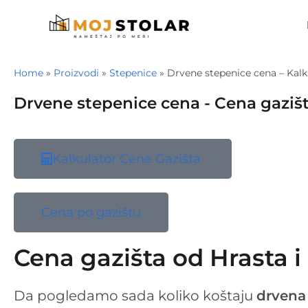
Home
»
Proizvodi
»
Stepenice
»
Drvene stepenice cena – Kalk
Drvene stepenice cena - Cena gazišt
Kalkulator Cene Gazišta
Cena po gazištu
Cena gazišta od Hrasta 
Da pogledamo sada koliko koštaju
drvena 