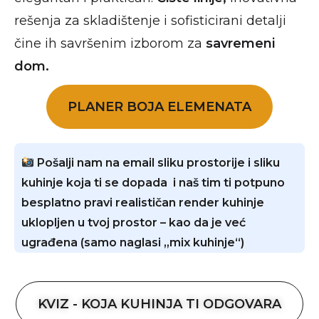
rešenja za skladištenje i sofisticirani detalji
čine ih savršenim izborom za
savremeni
dom.
PLANER BOJA ELEMENATA
Pošalji nam na email sliku prostorije i sliku
kuhinje koja ti se dopada i naš tim ti potpuno
besplatno pravi realističan render kuhinje
uklopljen u tvoj prostor – kao da je već
ugrađena (samo naglasi „mix kuhinje“)
KVIZ - KOJA KUHINJA TI ODGOVARA