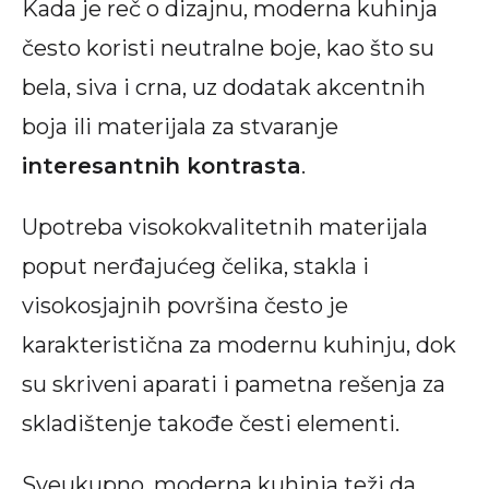
Kada je reč o dizajnu, moderna kuhinja
često koristi neutralne boje, kao što su
bela, siva i crna, uz dodatak akcentnih
boja ili materijala za stvaranje
interesantnih kontrasta
.
Upotreba visokokvalitetnih materijala
poput nerđajućeg čelika, stakla i
visokosjajnih površina često je
karakteristična za modernu kuhinju, dok
su skriveni aparati i pametna rešenja za
skladištenje takođe česti elementi.
Sveukupno, moderna kuhinja teži da