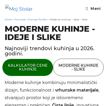
Meni
Home
»
Proizvodi
»
Kuhinje Po Meri
»
Moderne Kuhinje – Ideje – Slike
MODERNE KUHINJE -
IDEJE I SLIKE
Najnoviji trendovi kuhinja u 2026.
godini.
KALKULATOR CENE
MODERNE KUHINJE
KUHINJE
- SLIKE
Moderne kuhinje kombinuju minimalistički
dizajn, funkcionalnost i
vrhunske materijale
,
stvarajući prostor koji je istovremeno
elegantan i praktičan.
Čiste linije,
inovativna