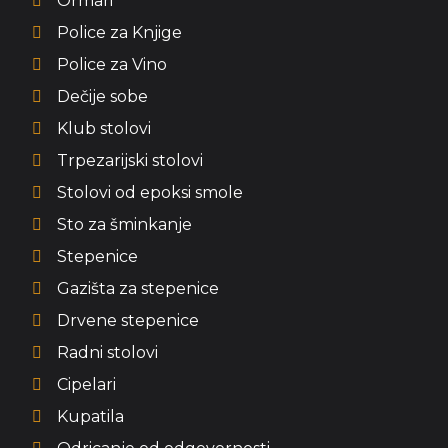
Ormari
Police za Knjige
Police za Vino
Dečije sobe
Klub stolovi
Trpezarijski stolovi
Stolovi od epoksi smole
Sto za šminkanje
Stepenice
Gazišta za stepenice
Drvene stepenice
Radni stolovi
Cipelari
Kupatila