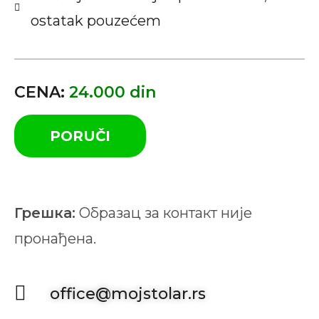
ostatak pouzećem
CENA:
24.000 din
PORUČI
Грешка:
Образац за контакт није
пронађена.
office@mojstolar.rs