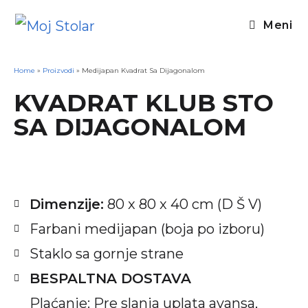
Meni
Home
»
Proizvodi
»
Medijapan Kvadrat Sa Dijagonalom
KVADRAT KLUB STO
SA DIJAGONALOM
Dimenzije:
80 x 80 x 40 cm (D Š V)
Farbani medijapan (boja po izboru)
Staklo sa gornje strane
BESPALTNA DOSTAVA
Plaćanje: Pre slanja uplata avansa,