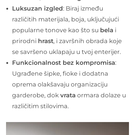
Luksuzan izgled
: Biraj između
različitih materijala, boja, uključujući
popularne tonove kao što su
bela
i
prirodni
hrast
, i završnih obrada koje
se savršeno uklapaju u tvoj enterijer.
Funkcionalnost bez kompromisa
:
Ugrađene šipke, fioke i dodatna
oprema olakšavaju organizaciju
garderobe, dok
vrata
ormara dolaze u
različitim stilovima.