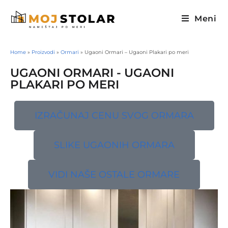
Meni
Home
»
Proizvodi
»
Ormari
»
Ugaoni Ormari – Ugaoni Plakari po meri
UGAONI ORMARI - UGAONI
PLAKARI PO MERI
IZRAČUNAJ CENU SVOG ORMARA
SLIKE UGAONIH ORMARA
VIDI NAŠE OSTALE ORMARE