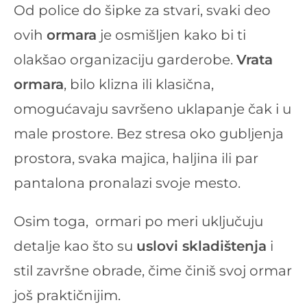
Od police do šipke za stvari, svaki deo
ovih
ormara
je osmišljen kako bi ti
olakšao organizaciju garderobe.
Vrata
ormara
, bilo klizna ili klasična,
omogućavaju savršeno uklapanje čak i u
male prostore. Bez stresa oko gubljenja
prostora, svaka majica, haljina ili par
pantalona pronalazi svoje mesto.
Osim toga, ormari po meri uključuju
detalje kao što su
uslovi skladištenja
i
stil završne obrade, čime činiš svoj ormar
još praktičnijim.