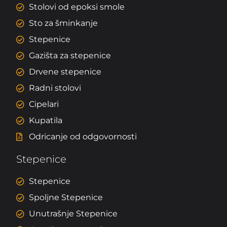
Stolovi od epoksi smole
Sto za šminkanje
Stepenice
Gazišta za stepenice
Drvene stepenice
Radni stolovi
Cipelari
Kupatila
Odricanje od odgovornosti
Stepenice
Stepenice
Spoljne Stepenice
Unutrašnje Stepenice