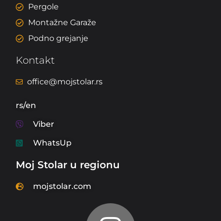
Pergole
Montažne Garaže
Podno grejanje
Kontakt
office@mojstolar.rs
rs/en
Viber
WhatsUp
Moj Stolar u regionu
mojstolar.com