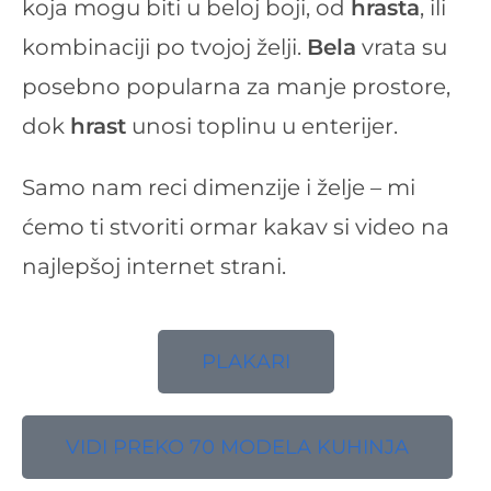
koja mogu biti u beloj boji, od
hrasta
, ili
kombinaciji po tvojoj želji.
Bela
vrata su
posebno popularna za manje prostore,
dok
hrast
unosi toplinu u enterijer.
Samo nam reci dimenzije i želje – mi
ćemo ti stvoriti ormar kakav si video na
najlepšoj internet strani.
PLAKARI
VIDI PREKO 70 MODELA KUHINJA