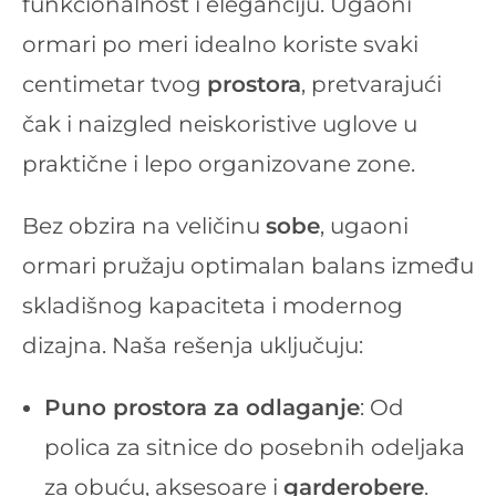
funkcionalnost i eleganciju. Ugaoni
ormari po meri idealno koriste svaki
centimetar tvog
prostora
, pretvarajući
čak i naizgled neiskoristive uglove u
praktične i lepo organizovane zone.
Bez obzira na veličinu
sobe
, ugaoni
ormari pružaju optimalan balans između
skladišnog kapaciteta i modernog
dizajna. Naša rešenja uključuju:
Puno prostora za odlaganje
: Od
polica za sitnice do posebnih odeljaka
za obuću, aksesoare i
garderobere
.