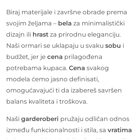
Biraj materijale i završne obrade prema
svojim željama –
bela
za minimalistički
dizajn ili
hrast
za prirodnu eleganciju.
Naši ormari se uklapaju u svaku
sobu
i
budžet, jer je
cena
prilagođena
potrebama kupaca.
Cena
svakog
modela ćemo jasno definisati,
omogućavajući ti da izabereš savršen
balans kvaliteta i troškova.
Naši
garderoberi
pružaju odličan odnos
između funkcionalnosti i stila, sa
vratima