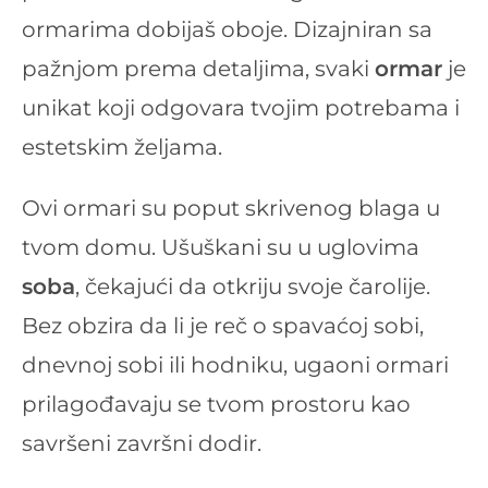
ormarima dobijaš oboje. Dizajniran sa
pažnjom prema detaljima, svaki
ormar
je
unikat koji odgovara tvojim potrebama i
estetskim željama.
Ovi ormari su poput skrivenog blaga u
tvom domu. Ušuškani su u uglovima
soba
, čekajući da otkriju svoje čarolije.
Bez obzira da li je reč o spavaćoj sobi,
dnevnoj sobi ili hodniku, ugaoni ormari
prilagođavaju se tvom prostoru kao
savršeni završni dodir.