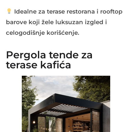
Idealne za terase restorana i rooftop
barove koji žele luksuzan izgled i
celogodišnje korišćenje.
Pergola tende za
terase kafića