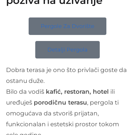
poziva na uživanje
Pergole Za Dvorište
Detalji Pergola
Dobra terasa je ono što privlači goste da
ostanu duže.
Bilo da vodiš
kafić, restoran, hotel
ili
uređuješ
porodičnu terasu
, pergola ti
omogućava da stvoriš prijatan,
funkcionalan i estetski prostor tokom