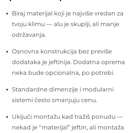
Biraj materijal koji je najviše vredan za
tvoju klimu — alu je skuplji, ali manje
održavanja.
Osnovna konstrukcija bez previše
dodataka je jeftinija. Dodatna oprema
neka bude opcionalna, po potrebi.
Standardne dimenzije i modularni
sistemi često smanjuju cenu.
Uključi montažu kad tražiš ponudu —
nekad je “materijal” jeftin, ali montaža