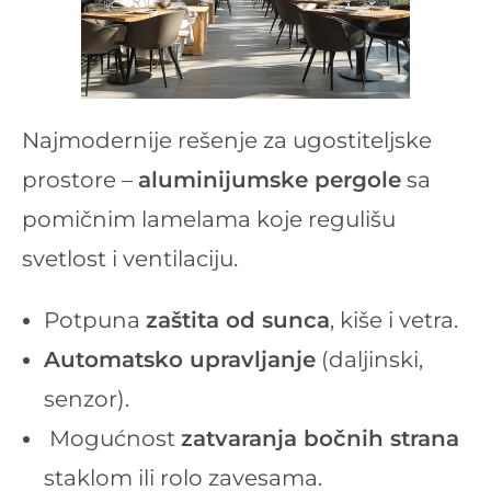
Najmodernije rešenje za ugostiteljske
prostore –
aluminijumske pergole
sa
pomičnim lamelama koje regulišu
svetlost i ventilaciju.
Potpuna
zaštita od sunca
, kiše i vetra.
Automatsko upravljanje
(daljinski,
senzor).
Mogućnost
zatvaranja bočnih strana
staklom ili rolo zavesama.