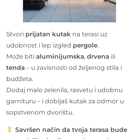
Stvori
prijatan kutak
na terasi uz
udobnost i lep izgled
pergole
.
Može biti
aluminijumska
,
drvena
ili
tenda
– u zavisnosti od željenog stila i
budžeta.
Dodaj malo zelenila, rasvetu i udobnu
garnituru – i dobijaš kutak za odmor u
sopstvenom dvorištu.
Savršen način da tvoja terasa bude