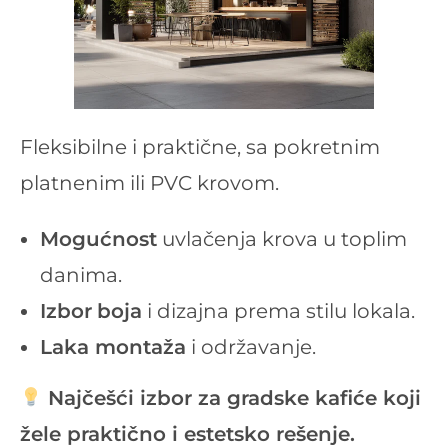
Fleksibilne i praktične, sa pokretnim
platnenim ili PVC krovom.
Mogućnost
uvlačenja krova u toplim
danima.
Izbor
boja
i dizajna prema stilu lokala.
Laka montaža
i održavanje.
Najčešći izbor za gradske kafiće koji
žele praktično i estetsko rešenje.