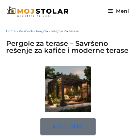
Meni
Home
»
Proizvodi
»
Pergola
»
Pergole Za Terase
Pergole za terase – Savršeno
rešenje za kafiće i moderne terase
Ideje i Slike