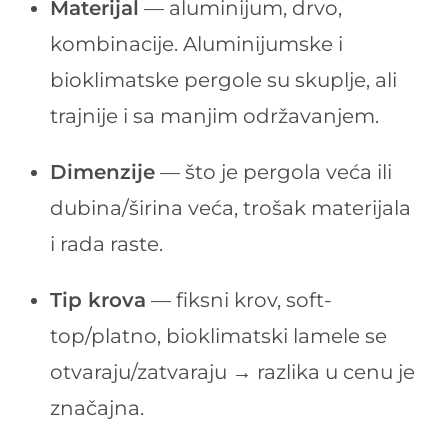
Materijal
— aluminijum, drvo,
kombinacije. Aluminijumske i
bioklimatske pergole su skuplje, ali
trajnije i sa manjim održavanjem.
Dimenzije
— što je pergola veća ili
dubina/širina veća, trošak materijala
i rada raste.
Tip krova
— fiksni krov, soft-
top/platno, bioklimatski lamele se
otvaraju/zatvaraju → razlika u cenu je
značajna.