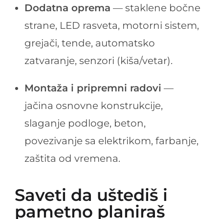
Dodatna oprema
— staklene bočne
strane, LED rasveta, motorni sistem,
grejači, tende, automatsko
zatvaranje, senzori (kiša/vetar).
Montaža i pripremni radovi
—
jačina osnovne konstrukcije,
slaganje podloge, beton,
povezivanje sa elektrikom, farbanje,
zaštita od vremena.
Saveti da uštediš i
pametno planiraš