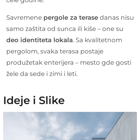
cele godine.
Savremene
pergole za terase
danas nisu
samo zaštita od sunca ili kiše – one su
deo identiteta lokala
. Sa kvalitetnom
pergolom, svaka terasa postaje
produžetak enterijera – mesto gde gosti
žele da sede i zimi i leti.
Ideje i Slike