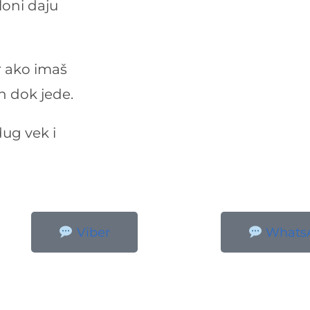
oni daju
r ako imaš
on dok jede.
ug vek i
Viber
Whats