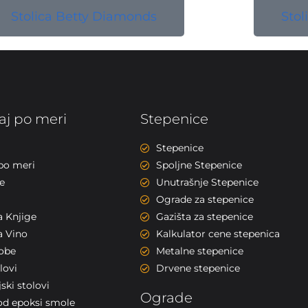
Stolica Betty Diamonds
Sto
j po meri
Stepenice
Stepenice
po meri
Spoljne Stepenice
e
Unutrašnje Stepenice
Ograde za stepenice
a Knjige
Gazišta za stepenice
a Vino
Kalkulator cene stepenica
sobe
Metalne stepenice
lovi
Drvene stepenice
ski stolovi
Ograde
od epoksi smole