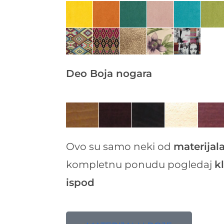
Deo Boja nogara
Ovo su samo neki od
materijala
kompletnu ponudu pogledaj
k
ispod