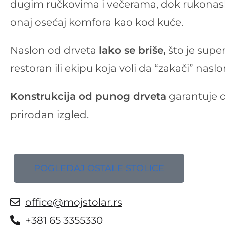
dugim ručkovima i večerama, dok rukonasl
onaj osećaj komfora kao kod kuće.
Naslon od drveta
lako se briše,
što je supe
restoran ili ekipu koja voli da “zakači” nasl
Konstrukcija od punog drveta
garantuje d
prirodan izgled.
POGLEDAJ OSTALE STOLICE
office@mojstolar.rs
+381 65 3355330