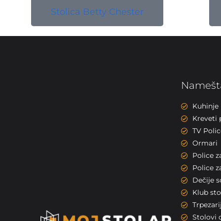
Stolica Betty Chester
Namešta
Kuhinje
Kreveti 
TV Polic
Ormari
Police z
Police z
Dečije 
Klub sto
Trpezarij
Stolovi 