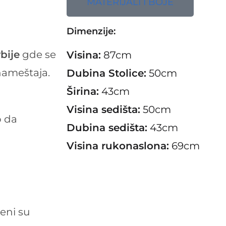
MATERIJALI I BOJE
Dimenzije:
bije
gde se
Visina:
87cm
nameštaja.
Dubina Stolice:
50cm
Širina:
43cm
Visina sedišta:
50cm
o da
Dubina sedišta:
43cm
Visina rukonaslona:
69cm
eni su