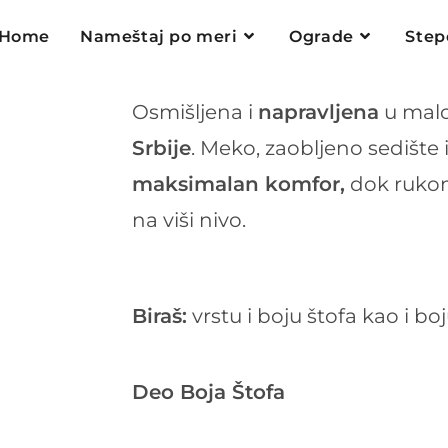
Home
Nameštaj po meri
Ograde
Step
Osmišljena i
napravljena
u mal
Srbije
. Meko, zaobljeno sedište 
maksimalan komfor,
dok rukon
na viši nivo.
Biraš:
vrstu i boju štofa kao i bo
Deo Boja Štofa