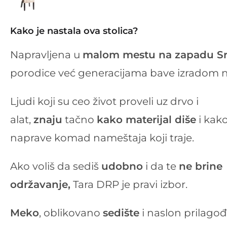
Kako je nastala ova stolica?
Napravljena u
malom mestu na zapadu Sr
porodice već generacijama bave izradom 
Ljudi koji su ceo život proveli uz drvo i
alat,
znaju
tačno
kako materijal diše
i kak
naprave komad nameštaja koji traje.
Ako voliš da sediš
udobno
i da te
ne brine
održavanje,
Tara DRP je pravi izbor.
Meko
, oblikovano
sedište
i naslon prilagođ