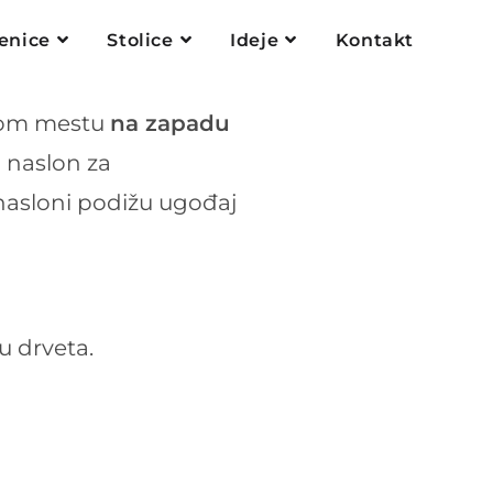
enice
Stolice
Ideje
Kontakt
om mestu
na zapadu
i naslon za
asloni podižu ugođaj
ju drveta.