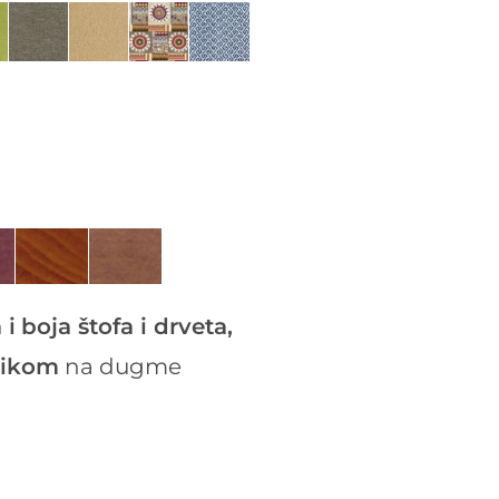
 i
boja štofa i drveta,
likom
na dugme