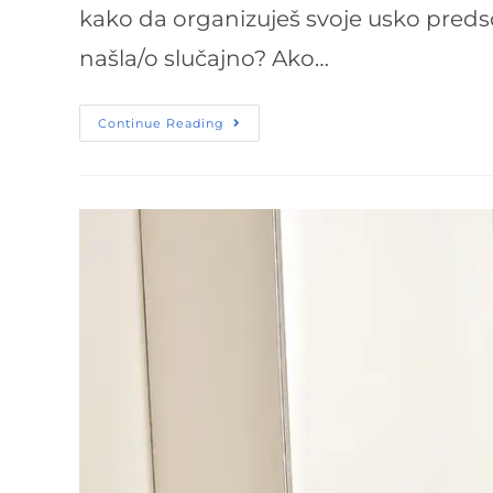
kako da organizuješ svoje usko preds
našla/o slučajno? Ako…
Continue Reading