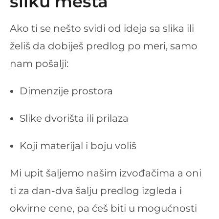
sliku mesta
Ako ti se nešto svidi od ideja sa slika ili
želiš da dobiješ predlog po meri, samo
nam pošalji:
Dimenzije prostora
Slike dvorišta ili prilaza
Koji materijal i boju voliš
Mi upit šaljemo našim izvođačima a oni
ti za dan-dva šalju predlog izgleda i
okvirne cene, pa ćeš biti u mogućnosti