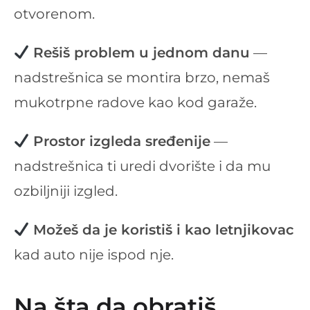
otvorenom.
Rešiš problem u jednom danu
—
nadstrešnica se montira brzo, nemaš
mukotrpne radove kao kod garaže.
Prostor izgleda sređenije
—
nadstrešnica ti uredi dvorište i da mu
ozbiljniji izgled.
Možeš da je koristiš i kao letnjikovac
kad auto nije ispod nje.
Na šta da obratiš