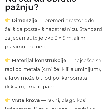
pažnju?
Dimenzije
— premeri prostor gde
želiš da postaviš nadstrešnicu. Standard
za jedan auto je oko 3 x 5 m, ali mi
pravimo po meri.
Materijal konstrukcije
— najčešće se
radi od metala (crni čelik ili aluminijum),
a krov može biti od polikarbonata
(leksan), lima ili panela.
Vrsta krova
— ravni, blago kosi,