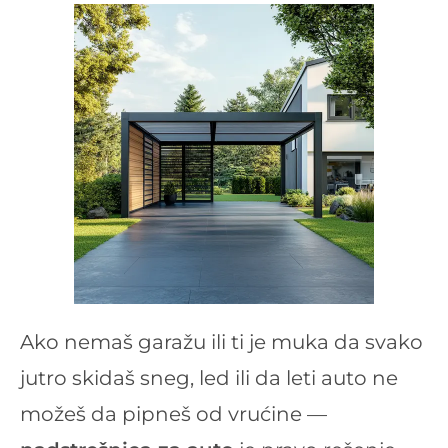
Ako nemaš garažu ili ti je muka da svako
jutro skidaš sneg, led ili da leti auto ne
možeš da pipneš od vrućine —