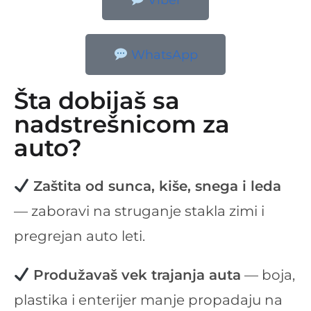
Viber
WhatsApp
Šta dobijaš sa
nadstrešnicom za
auto?
Zaštita od sunca, kiše, snega i leda
— zaboravi na struganje stakla zimi i
pregrejan auto leti.
Produžavaš vek trajanja auta
— boja,
plastika i enterijer manje propadaju na