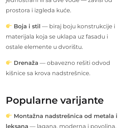
jednostrani ili sa dve vode — zavisi od
prostora i izgleda kuće.
Boja i stil
— biraj boju konstrukcije i
materijala koja se uklapa uz fasadu i
ostale elemente u dvorištu.
Drenaža
— obavezno rešiti odvod
kišnice sa krova nadstrešnice.
Popularne varijante
Montažna nadstrešnica od metala i
leksana
— lagana, moderna i povoljna.