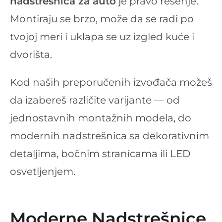
nadstrešnica za auto
je pravo rešenje.
Montiraju se brzo, može da se radi po
tvojoj meri i uklapa se uz izgled kuće i
dvorišta.
Kod naših preporučenih izvođača možeš
da izabereš različite varijante — od
jednostavnih montažnih modela, do
modernih nadstrešnica sa dekorativnim
detaljima, bočnim stranicama ili LED
osvetljenjem.
Moderne Nadstrešnice