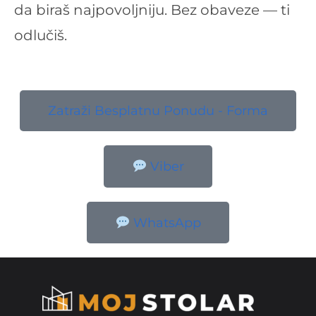
da biraš najpovoljniju. Bez obaveze — ti
odlučiš.
Zatraži Besplatnu Ponudu - Forma
Viber
WhatsApp