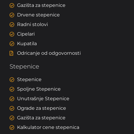
Gazišta za stepenice
Drvene stepenice
Radni stolovi
Cipelari
Kupatila
Odricanje od odgovornosti
Stepenice
Stepenice
Spoljne Stepenice
Unutrašnje Stepenice
Ograde za stepenice
Gazišta za stepenice
Kalkulator cene stepenica